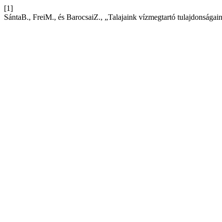
[1]
SántaB., FreiM., és BarocsaiZ., „Talajaink vízmegtartó tulajdonságain