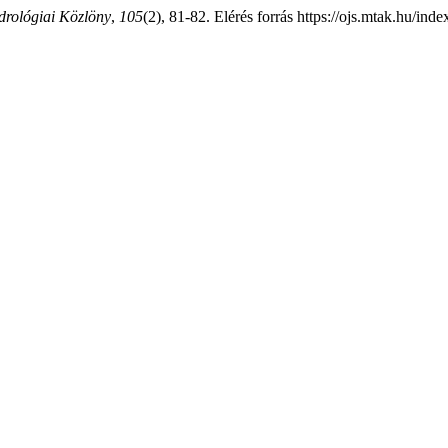
drológiai Közlöny
,
105
(2), 81-82. Elérés forrás https://ojs.mtak.hu/in