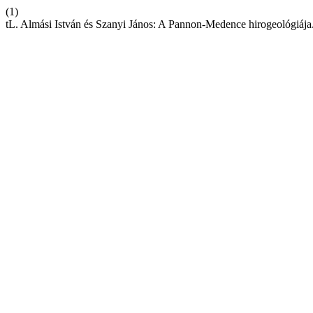
(1)
tL. Almási István és Szanyi János: A Pannon-Medence hirogeológiája