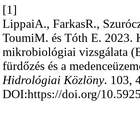
[1]
LippaiA., FarkasR., Szurócz
ToumiM. és Tóth E. 2023. K
mikrobiológiai vizsgálata 
fürdőzés és a medenceüzemel
Hidrológiai Közlöny
. 103, 
DOI:https://doi.org/10.592