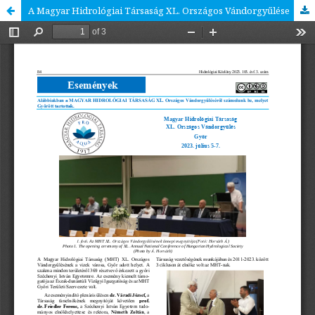
A Magyar Hidrológiai Társaság XL. Országos Vándorgyűlése