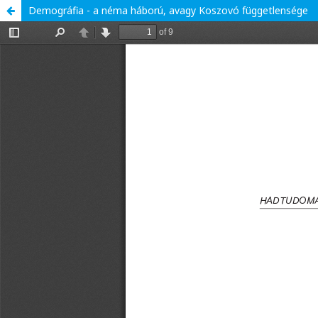
Demográfia - a néma háború, avagy Koszovó függetlensége