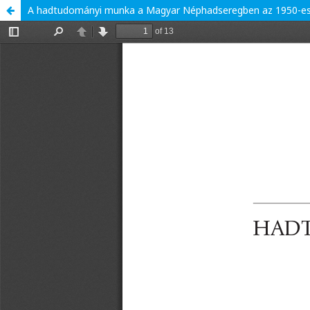
A hadtudományi munka a Magyar Néphadseregben az 1950-es