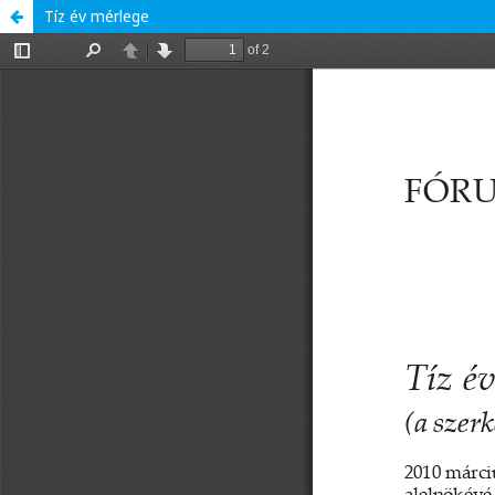
Tíz év mérlege