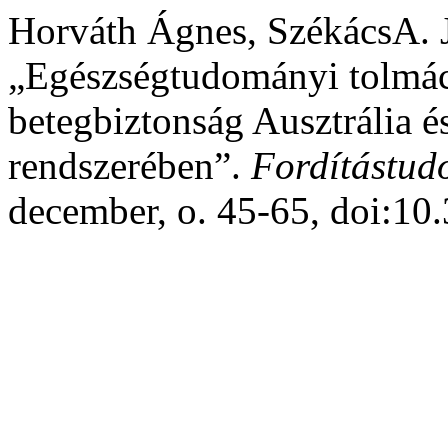
Horváth Ágnes, SzékácsA. J
„Egészségtudományi tolmács
betegbiztonság Ausztrália 
rendszerében”.
Fordítástu
december, o. 45-65, doi:10.