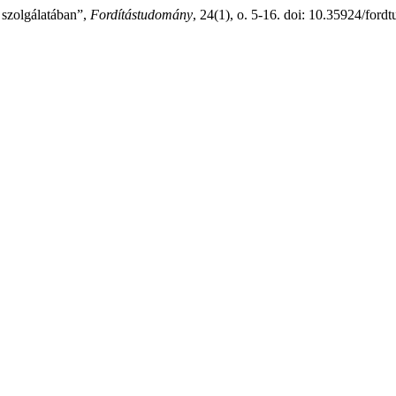
 szolgálatában”,
Fordítástudomány
, 24(1), o. 5-16. doi: 10.35924/fordt