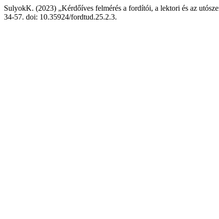
SulyokK. (2023) „Kérdőíves felmérés a fordítói, a lektori és az utósz
34-57. doi: 10.35924/fordtud.25.2.3.