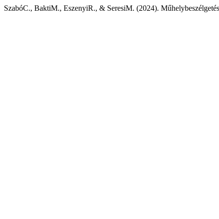
SzabóC., BaktiM., EszenyiR., & SeresiM. (2024). Műhelybeszélgetés a