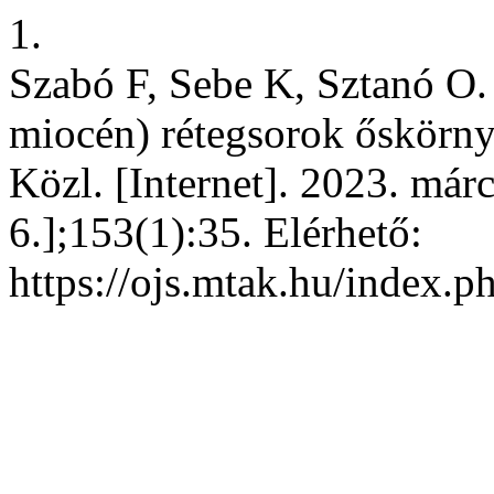
1.
Szabó F, Sebe K, Sztanó O. 
miocén) rétegsorok őskörnye
Közl. [Internet]. 2023. márc
6.];153(1):35. Elérhető:
https://ojs.mtak.hu/index.p