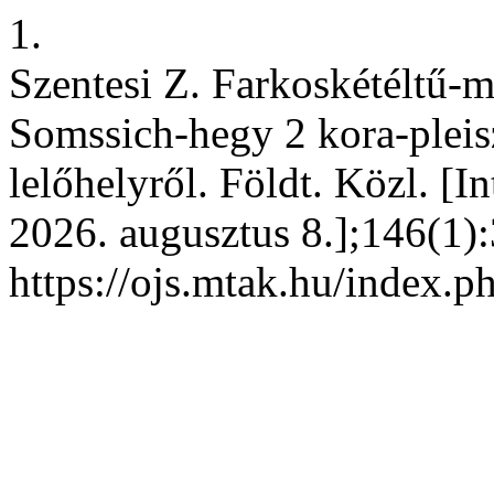
1.
Szentesi Z. Farkoskétéltű-
Somssich-hegy 2 kora-pleis
lelőhelyről. Földt. Közl. [In
2026. augusztus 8.];146(1):
https://ojs.mtak.hu/index.p