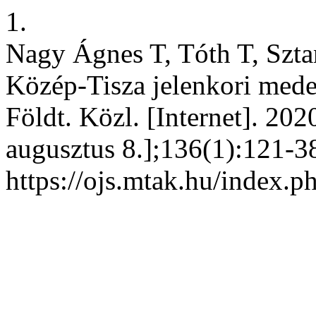
1.
Nagy Ágnes T, Tóth T, Szta
Közép-Tisza jelenkori mede
Földt. Közl. [Internet]. 202
augusztus 8.];136(1):121-38
https://ojs.mtak.hu/index.p