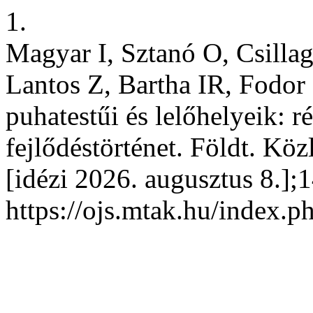
1.
Magyar I, Sztanó O, Csilla
Lantos Z, Bartha IR, Fodor
puhatestűi és lelőhelyeik: r
fejlődéstörténet. Földt. Közl
[idézi 2026. augusztus 8.];
https://ojs.mtak.hu/index.p