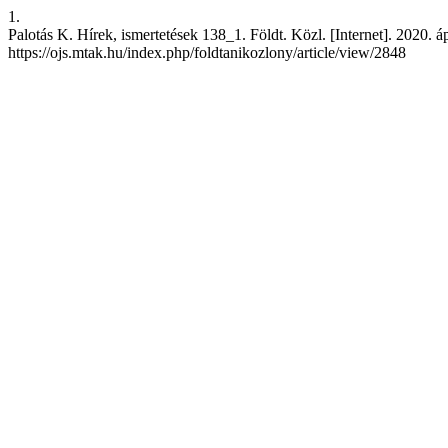
1.
Palotás K. Hírek, ismertetések 138_1. Földt. Közl. [Internet]. 2020. áp
https://ojs.mtak.hu/index.php/foldtanikozlony/article/view/2848