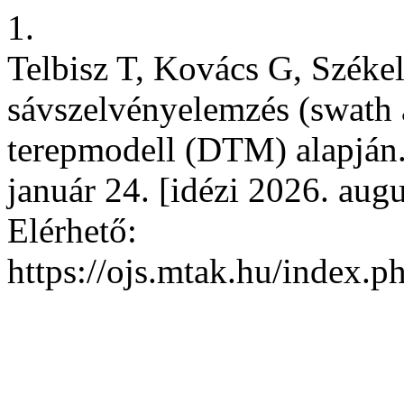
1.
Telbisz T, Kovács G, Széke
sávszelvényelemzés (swath a
terepmodell (DTM) alapján. 
január 24. [idézi 2026. aug
Elérhető:
https://ojs.mtak.hu/index.p