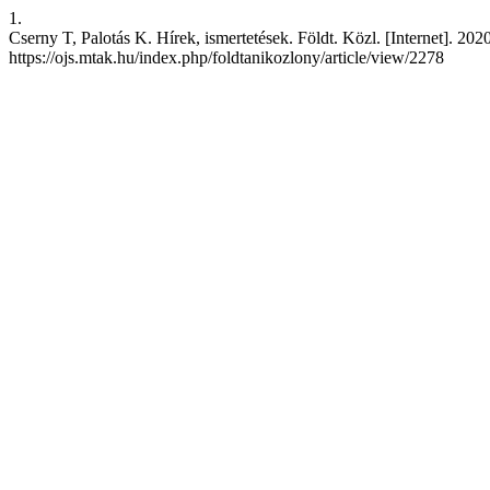
1.
Cserny T, Palotás K. Hírek, ismertetések. Földt. Közl. [Internet]. 202
https://ojs.mtak.hu/index.php/foldtanikozlony/article/view/2278