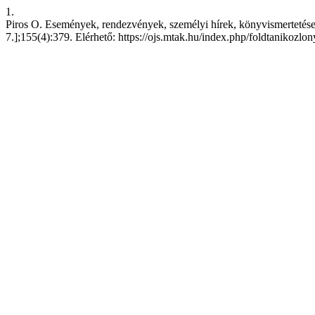
1.
Piros O. Események, rendezvények, személyi hírek, könyvismertetések.
7.];155(4):379. Elérhető: https://ojs.mtak.hu/index.php/foldtanikozlo