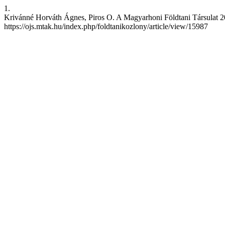
1.
Krivánné Horváth Ágnes, Piros O. A Magyarhoni Földtani Társulat 2023.
https://ojs.mtak.hu/index.php/foldtanikozlony/article/view/15987