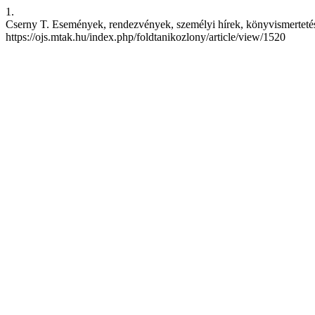
1.
Cserny T. Események, rendezvények, személyi hírek, könyvismertetések.
https://ojs.mtak.hu/index.php/foldtanikozlony/article/view/1520