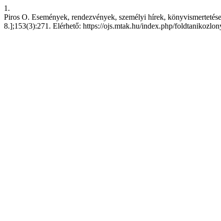
1.
Piros O. Események, rendezvények, személyi hírek, könyvismertetések
8.];153(3):271. Elérhető: https://ojs.mtak.hu/index.php/foldtanikozlo