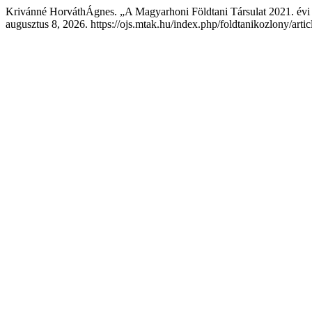
Krivánné HorváthÁgnes. „A Magyarhoni Földtani Társulat 2021. évi
augusztus 8, 2026. https://ojs.mtak.hu/index.php/foldtanikozlony/arti