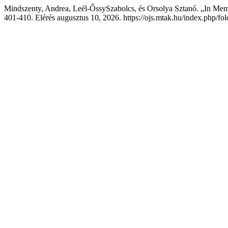
Mindszenty, Andrea, Leél-ŐssySzabolcs, és Orsolya Sztanó. „In M
401-410. Elérés augusztus 10, 2026. https://ojs.mtak.hu/index.php/fol