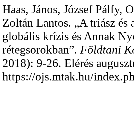
Haas, János, József Pálfy, 
Zoltán Lantos. „A triász és 
globális krízis és Annak N
rétegsorokban”.
Földtani K
2018): 9-26. Elérés auguszt
https://ojs.mtak.hu/index.p