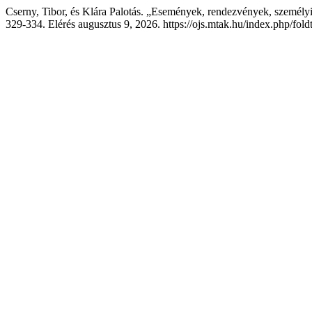
Cserny, Tibor, és Klára Palotás. „Események, rendezvények, személyi
329-334. Elérés augusztus 9, 2026. https://ojs.mtak.hu/index.php/fold