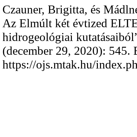
Czauner, Brigitta, és Mádl
Az Elmúlt két évtized ELT
hidrogeológiai kutatásaiból
(december 29, 2020): 545. E
https://ojs.mtak.hu/index.p