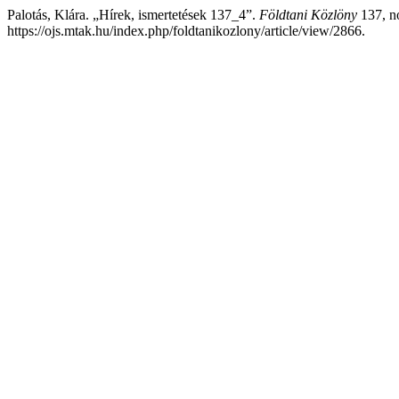
Palotás, Klára. „Hírek, ismertetések 137_4”.
Földtani Közlöny
137, no
https://ojs.mtak.hu/index.php/foldtanikozlony/article/view/2866.