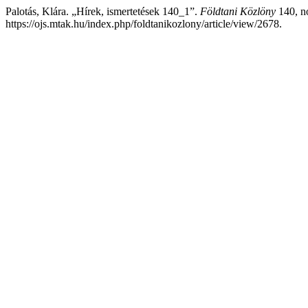
Palotás, Klára. „Hírek, ismertetések 140_1”.
Földtani Közlöny
140, no
https://ojs.mtak.hu/index.php/foldtanikozlony/article/view/2678.