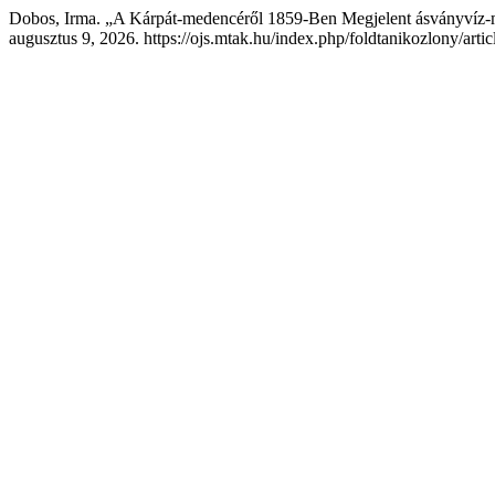
Dobos, Irma. „A Kárpát-medencéről 1859-Ben Megjelent ásványvíz
augusztus 9, 2026. https://ojs.mtak.hu/index.php/foldtanikozlony/arti