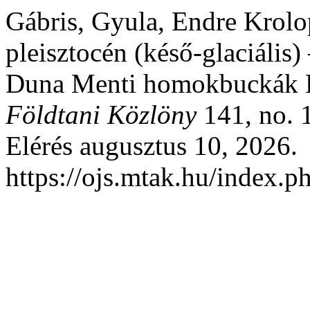
Gábris, Gyula, Endre Krolo
pleisztocén (késő-glaciális
Duna Menti homokbuckák Ko
Földtani Közlöny
141, no. 1
Elérés augusztus 10, 2026.
https://ojs.mtak.hu/index.p