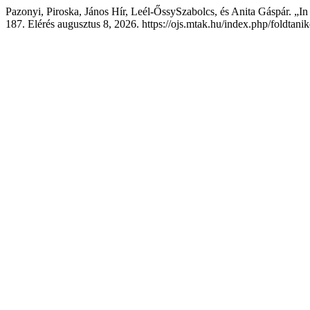
Pazonyi, Piroska, János Hír, Leél-ŐssySzabolcs, és Anita Gáspár. 
187. Elérés augusztus 8, 2026. https://ojs.mtak.hu/index.php/foldtani