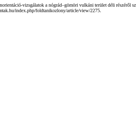
orientáció-vizsgálatok a nógrád–gömöri vulkáni terület déli részéről
.mtak.hu/index.php/foldtanikozlony/article/view/2275.