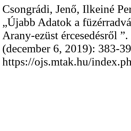
Csongrádi, Jenő, Ilkeiné Per
„Újabb Adatok a füzérradvá
Arany-ezüst ércesedésről ”.
(december 6, 2019): 383-39
https://ojs.mtak.hu/index.p