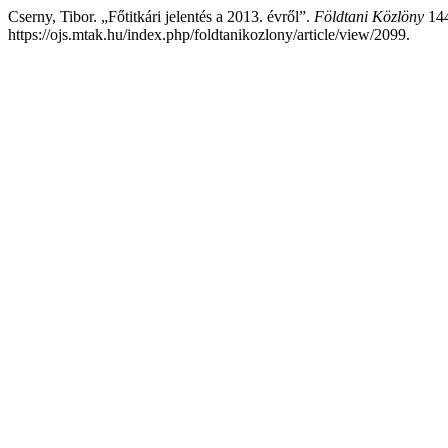
Cserny, Tibor. „Főtitkári jelentés a 2013. évről”.
Földtani Közlöny
144
https://ojs.mtak.hu/index.php/foldtanikozlony/article/view/2099.