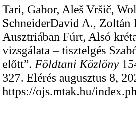
Tari, Gabor, Aleš Vršič, W
SchneiderDavid A., Zoltán P
Ausztriában Fúrt, Alsó kréta
vizsgálata – tisztelgés Sza
előtt”.
Földtani Közlöny
154
327. Elérés augusztus 8, 20
https://ojs.mtak.hu/index.p