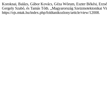
Koroknai, Balázs, Gábor Kovács, Géza Wórum, Eszter Békési, Erzsébe
Gergely Szabó, és Tamás Tóth. „Magyarország Szeizmotektonikai Vis
https://ojs.mtak.hu/index.php/foldtanikozlony/article/view/12008.