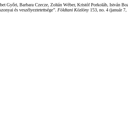
t Győri, Barbara Czecze, Zoltán Wéber, Kristóf Porkoláb, István Bozs
zonyai és veszélyeztetettsége”.
Földtani Közlöny
153, no. 4 (január 7,