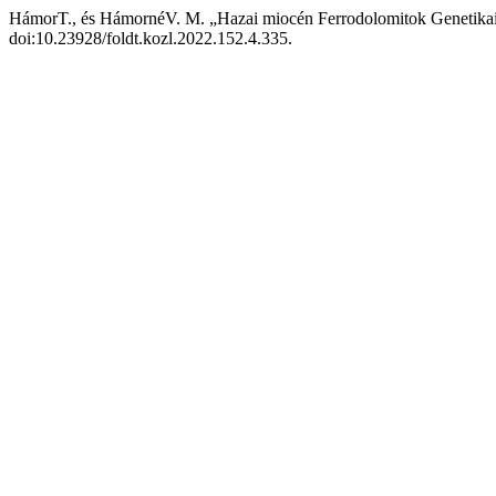
HámorT., és HámornéV. M. „Hazai miocén Ferrodolomitok Genetikai vá
doi:10.23928/foldt.kozl.2022.152.4.335.