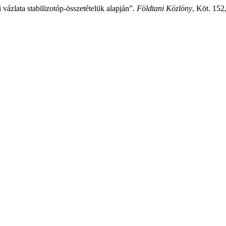
zlata stabilizotóp-összetételük alapján”.
Földtani Közlöny
, Köt. 152