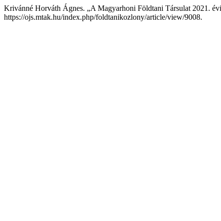
Krivánné Horváth Ágnes. „A Magyarhoni Földtani Társulat 2021. év
https://ojs.mtak.hu/index.php/foldtanikozlony/article/view/9008.