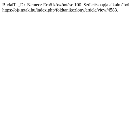
BudaiT. „Dr. Nemecz Ernő köszöntése 100. Születésnapja alkalmábó
https://ojs.mtak.hu/index.php/foldtanikozlony/article/view/4583.