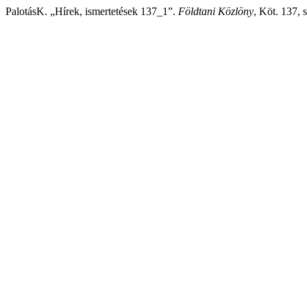
PalotásK. „Hírek, ismertetések 137_1”.
Földtani Közlöny
, Köt. 137, 