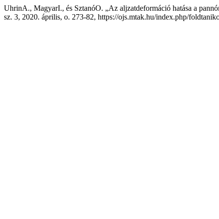
UhrinA., MagyarI., és SztanóO. „Az aljzatdeformáció hatása a pann
sz. 3, 2020. április, o. 273-82, https://ojs.mtak.hu/index.php/foldtani