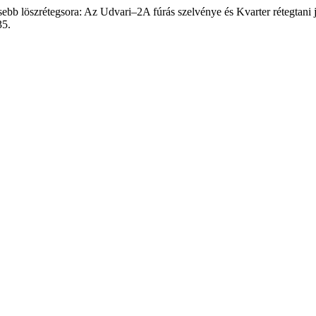
bb löszrétegsora: Az Udvari–2A fúrás szelvénye és Kvarter rétegtani 
35.