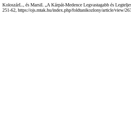
KoloszárL., és MarsiI. „A Kárpát-Medence Legvastagabb és Legteljese
251-62, https://ojs.mtak.hu/index.php/foldtanikozlony/article/view/26