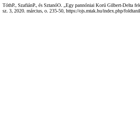
TóthP., SzafiánP., és SztanóO. „Egy pannóniai Korú Gilbert-Delta fe
sz. 3, 2020. március, o. 235-50, https://ojs.mtak.hu/index.php/foldtan