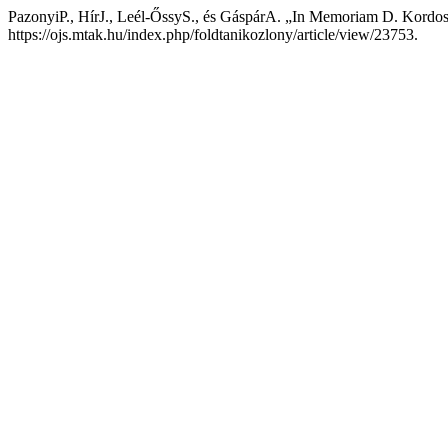
PazonyiP., HírJ., Leél-ŐssyS., és GáspárA. „In Memoriam D. Kordo
https://ojs.mtak.hu/index.php/foldtanikozlony/article/view/23753.