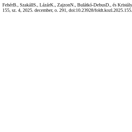
FehérB., SzakállS., LázárK., ZajzonN., Bulátkó-DebusD., és Kristá
155, sz. 4, 2025. december, o. 291, doi:10.23928/foldt.kozl.2025.155