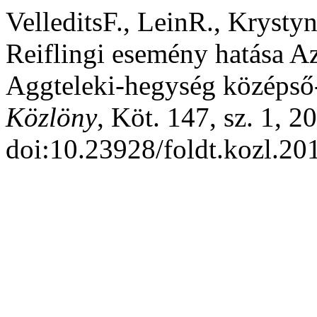
VelleditsF., LeinR., Krystyn
Reiflingi esemény hatása A
Aggteleki-hegység középső-
Közlöny
, Köt. 147, sz. 1, 2
doi:10.23928/foldt.kozl.20