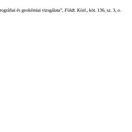
ográfiai és geokémiai vizsgálata”,
Földt. Közl.
, köt. 136, sz. 3, o.