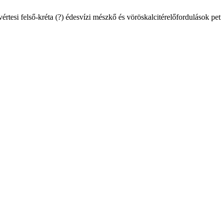
esi felső-kréta (?) édesvízi mészkő és vöröskalcitérelőfordulások petr