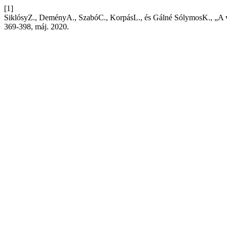
[1]
SiklósyZ., DeményA., SzabóC., KorpásL., és Gálné SólymosK., „A vért
369-398, máj. 2020.