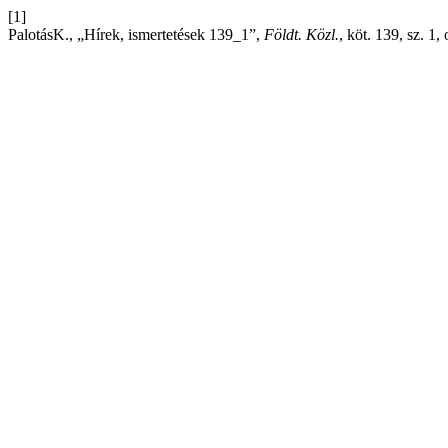
[1]
PalotásK., „Hírek, ismertetések 139_1”,
Földt. Közl.
, köt. 139, sz. 1,